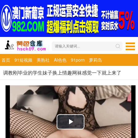
首页
91短视频
美熟社
AI色色
91porn
萝莉岛
调教刚毕业的学生妹子换上情趣网袜感觉一下就上来了